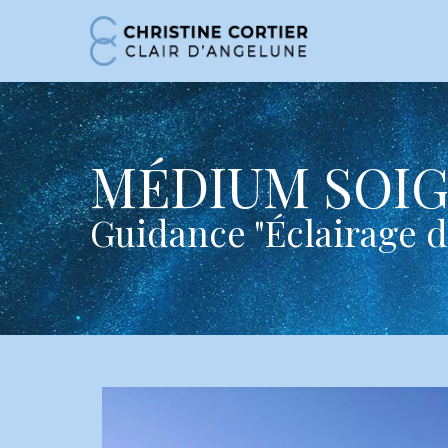
Skip
to
main
content
MÉDIUM SOI
Guidance "Éclairage d