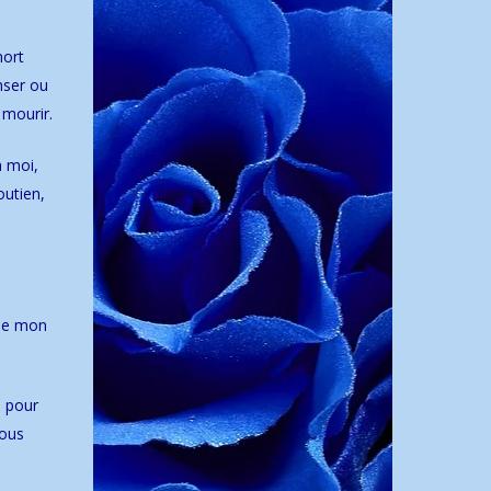
mort
nser ou
 mourir.
à moi,
outien,
 de mon
: pour
vous
acités