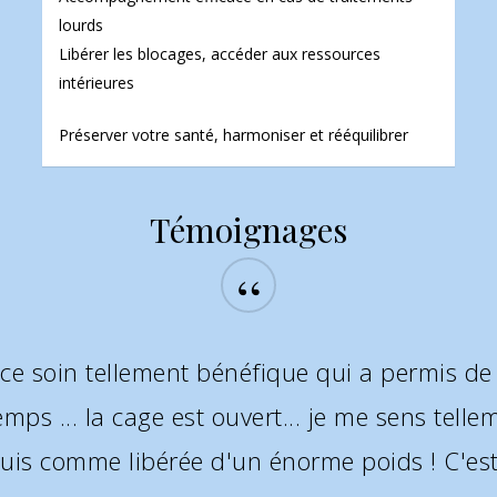
lourds
Libérer les blocages, accéder aux ressources
intérieures
Préserver votre santé, harmoniser et rééquilibrer
Témoignages
“
 nombreux points dont je n'avais aucunemen
es annoncées sont arrivées je ne peux qu'êtr
t douce et dans le non jugement Merci je vo