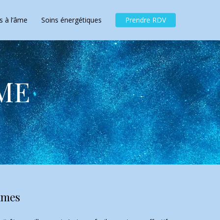
Menu
s à l’âme
Soins énergétiques
Prendre RDV
ME
âmes