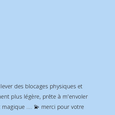
t conscience au moment de ma
e admirative devant ces prédictions
us recontacte bientôt