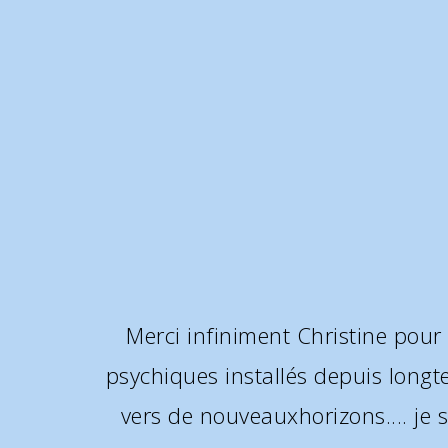
Christine a vu juste sur de
consultation. Un an après les chos
De plus Christine es