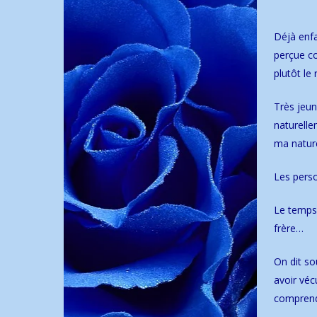
Déjà enfa
perçue co
plutôt le
Très jeun
naturelle
ma nature 
Les pers
Le temps 
frère…
On dit so
avoir véc
comprend
A cette p