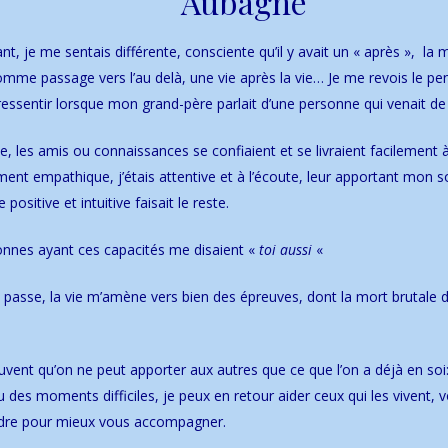
nt, je me sentais différente, consciente qu’il y avait un « après », la 
mme passage vers l’au delà, une vie après la vie… Je me revois le pe
 ressentir lorsque mon grand-père parlait d’une personne qui venait de
e, les amis ou connaissances se confiaient et se livraient facilement 
ment empathique, j’étais attentive et à l’écoute, leur apportant mon s
positive et intuitive faisait le reste.
onnes ayant ces capacités me disaient «
toi aussi
«
passe, la vie m’amène vers bien des épreuves, dont la mort brutale
uvent qu’on ne peut apporter aux autres que ce que l’on a déjà en soi
u des moments difficiles, je peux en retour aider ceux qui les vivent, 
re pour mieux vous accompagner.
ériode, je travaille à l’hôpital, c’est là que tout va commencer. Ces cap